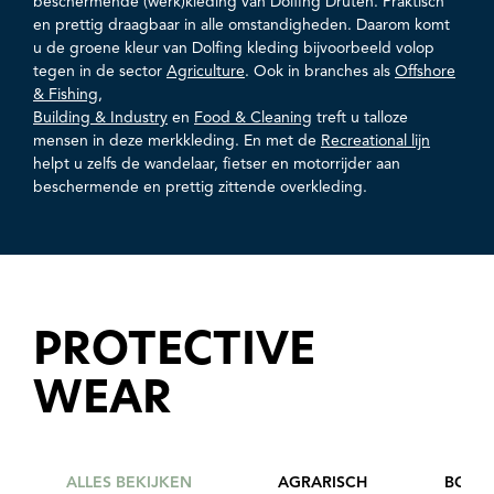
beschermende (werk)kleding van Dolfing Druten. Praktisch
en prettig draagbaar in alle omstandigheden. Daarom komt
u de groene kleur van Dolfing kleding bijvoorbeeld volop
tegen in de sector
Agriculture
. Ook in branches als
Offshore
& Fishing
,
Building & Industry
en
Food & Cleaning
treft u talloze
mensen in deze merkkleding. En met de
Recreational lijn
helpt u zelfs de wandelaar, fietser en motorrijder aan
beschermende en prettig zittende overkleding.
PROTECTIVE
WEAR
ALLES BEKIJKEN
AGRARISCH
BOUW