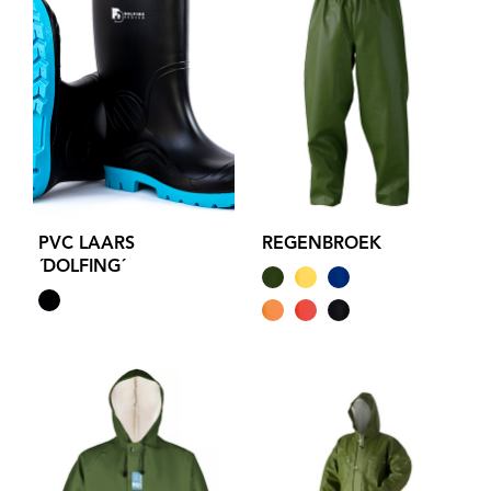
PVC LAARS
REGENBROEK
´DOLFING´