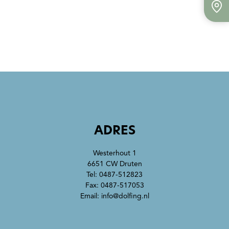
ADRES
Westerhout 1
6651 CW Druten
Tel:
0487-512823
Fax: 0487-517053
Email:
info@dolfing.nl