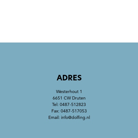
ADRES
Westerhout 1
6651 CW Druten
Tel:
0487-512823
Fax: 0487-517053
Email:
info@dolfing.nl