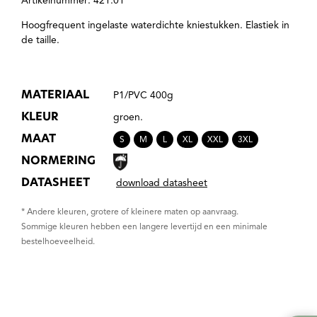
Artikelnummer: 421.01
Hoogfrequent ingelaste waterdichte kniestukken. Elastiek in
de taille.
MATERIAAL
P1/PVC 400g
KLEUR
groen.
MAAT
S
M
L
XL
XXL
3XL
NORMERING
DATASHEET
download datasheet
* Andere kleuren, grotere of kleinere maten op aanvraag.
Sommige kleuren hebben een langere levertijd en een minimale
bestelhoeveelheid.